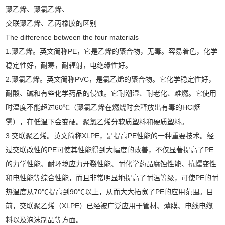
聚乙烯、聚氯乙烯、
交联聚乙烯、乙丙橡胶的区别
The difference between the four materials
1.聚乙烯。英文简称PE，它是乙烯的聚合物，无毒。容易着色，化学
稳定性好，耐寒，耐辐射，电绝缘性好。
2.聚氯乙烯。英文简称PVC，是氯乙烯的聚合物。它化学稳定性好，
耐酸、碱和有些化学药品的侵蚀。它耐潮湿、耐老化、难燃。它使用
时温度不能超过60℃（聚氯乙烯在燃烧时会释放出有毒的HCl烟
雾），在低温下会变硬。聚氯乙烯分软质塑料和硬质塑料。
3.交联聚乙烯。英文简称XLPE，是提高PE性能的一种重要技术。经
过交联改性的PE可使其性能得到大幅度的改善，不仅显著提高了PE
的力学性能、耐环境应力开裂性能、耐化学药品腐蚀性能、抗蠕变性
和电性能等综合性能，而且非常明显地提高了耐温等级，可使PE的耐
热温度从70℃提高到90℃以上，从而大大拓宽了PE的应用范围。目
前，交联聚乙烯（XLPE）已经被广泛应用于管材、薄膜、电线电缆
料以及泡沫制品等方面。